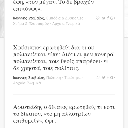
έφη, «τον μέγαν. Το δε βραχύν
επιπόνως».
Ιωάννης Στοβαίος
,
Εμπόδια & Δυσκολίες
·
Χρήμα & Πλουτισμός
·
Αρχαία Γνωμικά
Χρύσιππος ερωτηθείς δια τι ου
πολιτεύεται είπε: Διότι ει μεν πονηρά
πολιτεύεται, τοις θεοίς απαρέσει· ει
δε χρηστά, τοις πολίταις.
Ιωάννης Στοβαίος
,
Πολιτική
·
Τιμιότητα
·
Αρχαία Γνωμικά
Αριστείδης ο δίκαιος ερωτηθείς τι εστι
το δίκαιον, «το μη αλλοτρίων
επιθυμείν», έφη.