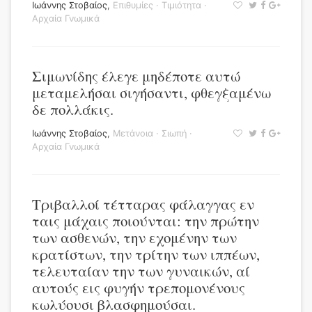
Ιωάννης Στοβαίος
,
Επιθυμίες
·
Τιμιότητα
·
Αρχαία Γνωμικά
Σιμωνίδης έλεγε μηδέποτε αυτώ
μεταμελήσαι σιγήσαντι, φθεγξαμένω
δε πολλάκις.
Ιωάννης Στοβαίος
,
Μετάνοια
·
Σιωπή
·
Αρχαία Γνωμικά
Τριβαλλοί τέτταρας φάλαγγας εν
ταις μάχαις ποιούνται: την πρώτην
των ασθενών, την εχομένην των
κρατίστων, την τρίτην των ιππέων,
τελευταίαν την των γυναικών, αί
αυτούς εις φυγήν τρεπομονένους
κωλύουσι βλασφημούσαι.