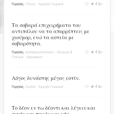
Γοργίας
,
Ύπνος
·
Αρχαία Γνωμικά
Τα σοβαρά επιχειρήματα του
αντιπάλου να τα απορρίπτεις με
χιούμορ, ενώ τα αστεία με
σοβαρότητα.
Γοργίας
,
Διαπραγματεύσεις
·
Χιούμορ &
Πνεύμα
·
Αφορισμοί
Λόγος δυνάστης μέγας εστίν.
Γοργίας
,
Ομιλία
·
Αρχαία Γνωμικά
Το δέον εν τω δέοντι και λέγειν και
σιγάν και ποιείν και εάν.