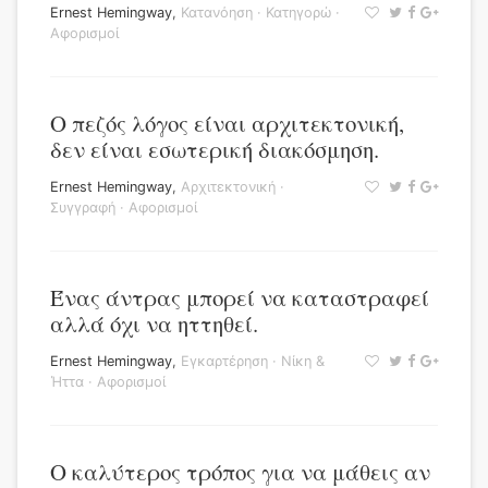
Ernest Hemingway
,
Κατανόηση
·
Κατηγορώ
·
Αφορισμοί
Ο πεζός λόγος είναι αρχιτεκτονική,
δεν είναι εσωτερική διακόσμηση.
Ernest Hemingway
,
Αρχιτεκτονική
·
Συγγραφή
·
Αφορισμοί
Ένας άντρας μπορεί να καταστραφεί
αλλά όχι να ηττηθεί.
Ernest Hemingway
,
Εγκαρτέρηση
·
Νίκη &
Ήττα
·
Αφορισμοί
Ο καλύτερος τρόπος για να μάθεις αν