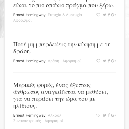
είναι το πιο σπάνιο πράγμα που ξέρω.
Ernest Hemingway
,
Ευτυχία & Δυστυχία
·
Αφορισμοί
Ποτέ μη μπερδεύεις την κίνηση με τη
δράση.
Ernest Hemingway
,
Δράση
·
Αφορισμοί
Μερικές φορές, ένας έξυπνος
άνθρωπος αναγκάζεται να μεθύσει,
για να περάσει την ώρα του με
ηλίθιους.
Ernest Hemingway
,
Αλκοόλ
·
Συναναστροφές
·
Αφορισμοί