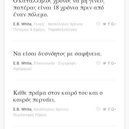
Ο κατάλληλος χρόνος να μη γίνεις
πατέρας είναι 18 χρόνια πριν από
έναν πόλεμο.
E.B. White
,
Γονείς
·
Κατάλληλος Χρόνος
·
Πόλεμος & Ειρήνη
·
Παραδοξολογίες
Να είσαι δυσνόητος με σαφήνεια.
E.B. White
,
Επικοινωνία
·
Συγγραφή
·
Αφορισμοί
Κάθε πράμα στον καιρό του και ο
καιρός περνάει.
E.B. White
,
Κατάλληλος Χρόνος
·
Θυμόσοφες Ρήσεις