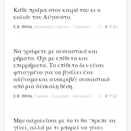
Κάθε πράμα στον καιρό του κι ο
κολιός τον Αύγουστο.
E.B. White
,
Κατάλληλος Χρόνος
·
Παροιμίες
Να γράφετε με ουσιαστικά και
ρήματα. Όχι με επίθετα και
επιρρήματα. Το επίθετο δεν είναι
φτιαγμένο για να βγάλει ένα
αδύναμο και ανακριβές ουσιαστικό
από μια δύσκολη θέση.
E.B. White
,
Γλώσσα
·
Συγγραφή
·
Αφορισμοί
Μην ασχολείσαι με το τι θα ‘πρεπε να
γίνει, αλλά με τι μπορεί να γίνει.