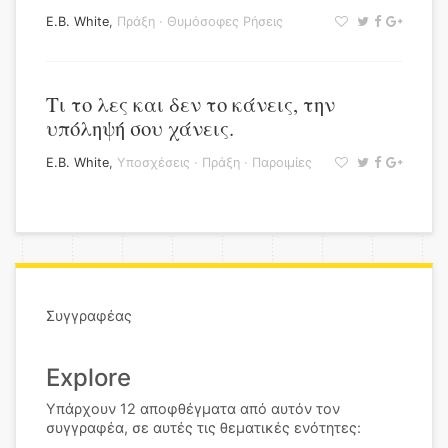
E.B. White
,
Πράξη
·
Θυμόσοφες Ρήσεις
Τι το λες και δεν το κάνεις, την
υπόληψή σου χάνεις.
E.B. White
,
Υποσχέσεις
·
Πράξη
·
Παροιμίες
Συγγραφέας
Explore
Υπάρχουν 12 αποφθέγματα από αυτόν τον
συγγραφέα, σε αυτές τις θεματικές ενότητες: