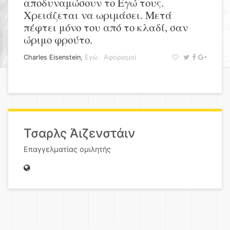
αποδυναμώσουν το Εγώ τους.
Χρειάζεται να ωριμάσει. Μετά
πέφτει μόνο του από το κλαδί, σαν
ώριμο φρούτο.
Charles Eisenstein
,
Εγώ
·
Αφορισμοί
Τσαρλς Άιζενστάιν
Επαγγελματίας ομιλητής