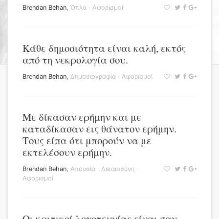
Brendan Behan
,
Όπλα
·
Αφορισμοί
Κάθε δημοσιότητα είναι καλή, εκτός
από τη νεκρολογία σου.
Brendan Behan
,
Δημοσιογραφία
·
Αφορισμοί
Mε δίκασαν ερήμην και με
καταδίκασαν εις θάνατον ερήμην.
Tους είπα ότι μπορούν να με
εκτελέσουν ερήμην.
Brendan Behan
,
Απουσία
·
Δικαιοσύνη
·
Αφορισμοί
Οι κριτικοί λογοτεχνίας είναι σαν