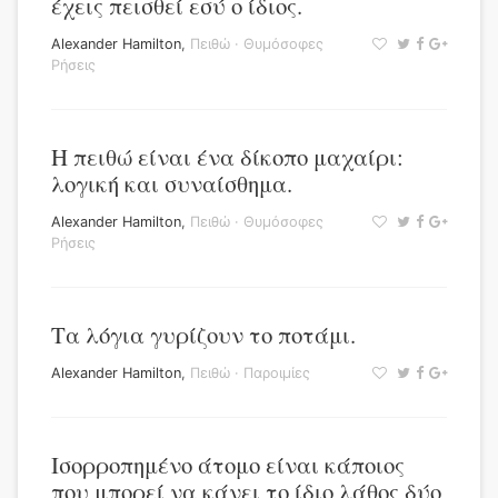
έχεις πεισθεί εσύ ο ίδιος.
Alexander Hamilton
,
Πειθώ
·
Θυμόσοφες
Ρήσεις
Η πειθώ είναι ένα δίκοπο μαχαίρι:
λογική και συναίσθημα.
Alexander Hamilton
,
Πειθώ
·
Θυμόσοφες
Ρήσεις
Τα λόγια γυρίζουν το ποτάμι.
Alexander Hamilton
,
Πειθώ
·
Παροιμίες
Ισορροπημένο άτομο είναι κάποιος
που μπορεί να κάνει το ίδιο λάθος δύο