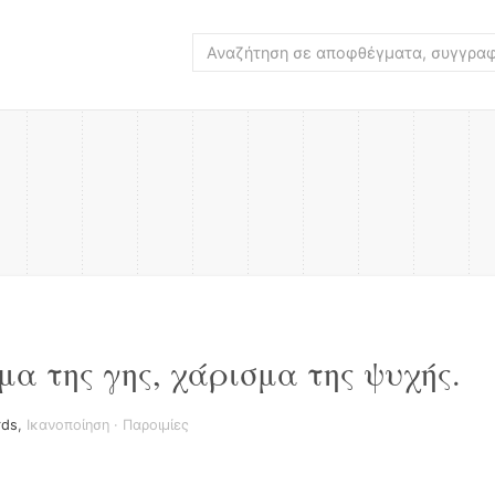
μα της γης, χάρισμα της ψυχής.
rds
,
Ικανοποίηση
·
Παροιμίες