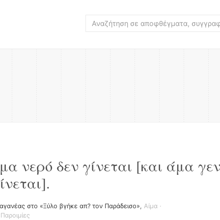
μα νερό δεν γίνεται [και άμα γεν
ίνεται].
αγανέας στο «Ξύλο βγήκε απ? τον Παράδεισο»
,
Αίμα
·
·
Παροιμίες