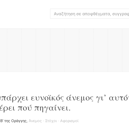
υπάρχει ευνοϊκός άνεμος γι’ αυτό
έρει πού πηγαίνει.
 Β’ της Οράγγης
,
Άνεμος
·
Στόχοι
·
Αφορισμοί