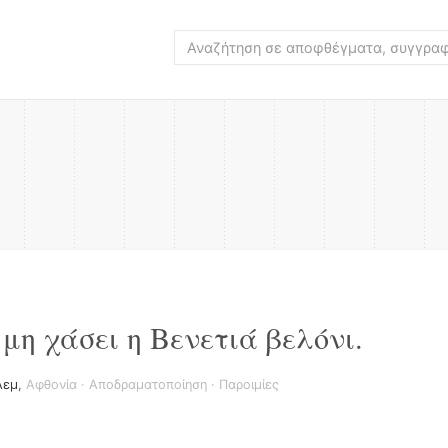
μη χάσει η Βενετιά βελόνι.
Λεμ
,
Αφθονία
·
Αποδραματοποίηση
·
Παροιμίες