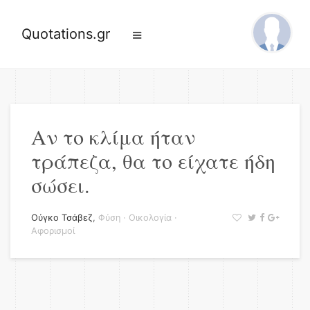
Quotations.gr
Αν το κλίμα ήταν
τράπεζα, θα το είχατε ήδη
σώσει.
Ούγκο Τσάβεζ
,
Φύση
·
Οικολογία
·
Αφορισμοί