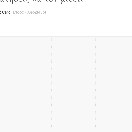
t Card
,
Μίσος
·
Αφορισμοί