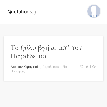
Quotations.gr
Το ξύλο βγήκε απ’ τον
Παράδεισο.
Από τον Καραγκιόζη
,
Παράδεισος
·
Βία
·
Παροιμίες