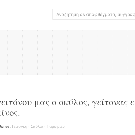
ειτόνου μας ο σκύλος, γείτονας ε
είνος.
 Jones
,
Γείτονες
·
Σκύλοι
·
Παροιμίες