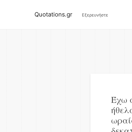
Quotations.gr
Εξερευνήστε
Έχω 
ήθελ
ωραί
δεκατ