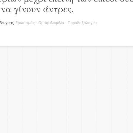
 να γίνουν άντρες.
Bruyere
,
Ερωτισμός
·
Ομοφυλοφιλία
·
Παραδοξολογίες