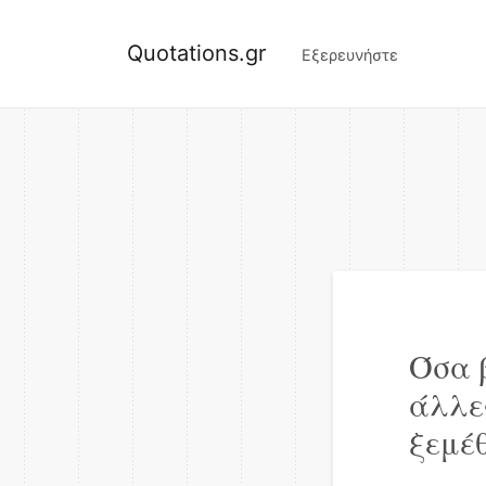
Quotations.gr
Εξερευνήστε
Όσα 
άλλε
ξεμέ