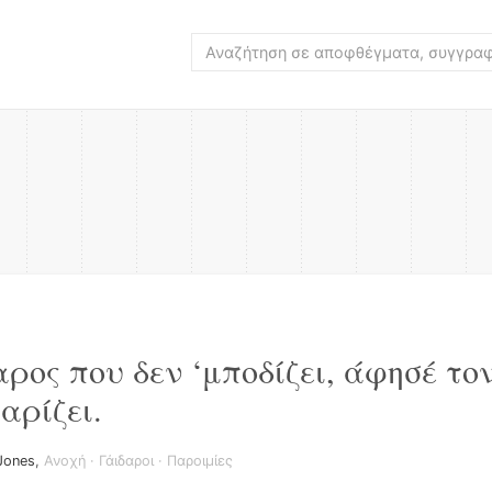
ρος που δεν ‘μποδίζει, άφησέ τον
αρίζει.
 Jones
,
Ανοχή
·
Γάιδαροι
·
Παροιμίες