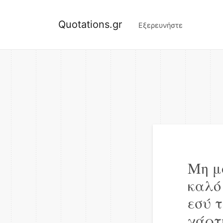
Quotations.gr
Εξερευνήστε
Μη μ
καλό 
εσύ τ
χάρτ