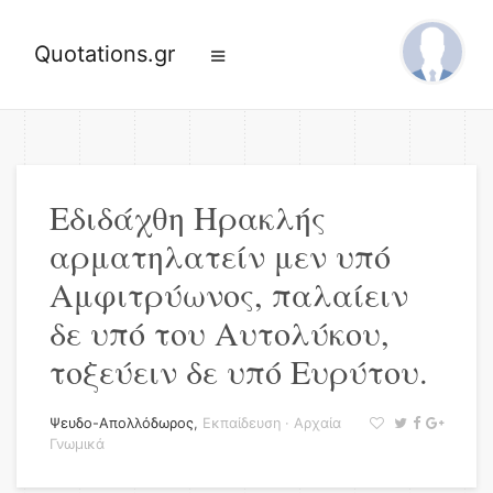
Quotations.gr
Εδιδάχθη Ηρακλής
αρματηλατείν μεν υπό
Αμφιτρύωνος, παλαίειν
δε υπό του Αυτολύκου,
τοξεύειν δε υπό Ευρύτου.
Ψευδο-Απολλόδωρος
,
Εκπαίδευση
·
Αρχαία
Γνωμικά