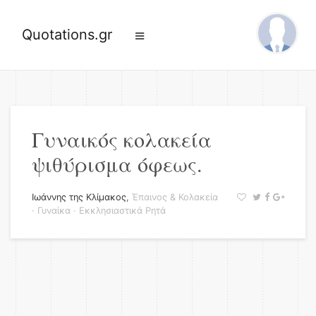
Quotations.gr
Γυναικός κολακεία
ψιθύρισμα όφεως.
Ιωάννης της Κλίμακος
,
Έπαινος & Κολακεία
·
Γυναίκα
·
Εκκλησιαστικά Ρητά