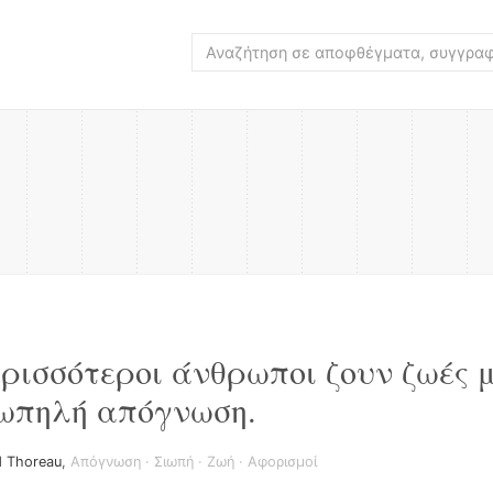
ερισσότεροι άνθρωποι ζουν ζωές 
ιωπηλή απόγνωση.
d Thoreau
,
Απόγνωση
·
Σιωπή
·
Ζωή
·
Αφορισμοί