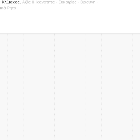
ς Κλίμακος
,
Αξία & Ικανότητα
·
Ευκαιρίες
·
Βιασύνη
·
ικά Ρητά