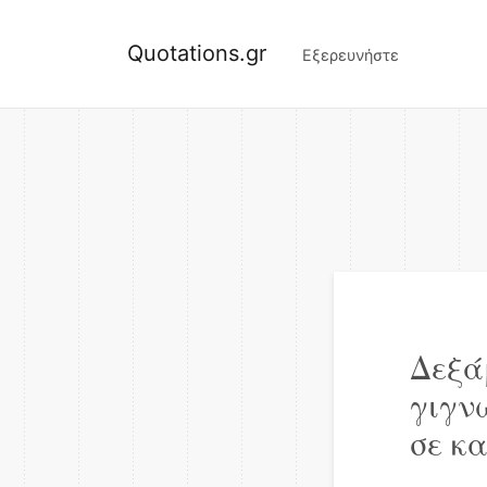
Quotations.gr
Εξερευνήστε
Δεξά
γιγν
σε κ