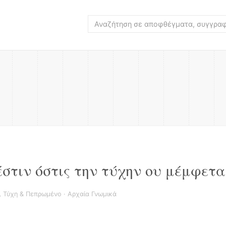
στιν όστις την τύχην ου μέμφετα
,
Τύχη & Πεπρωμένο
·
Αρχαία Γνωμικά