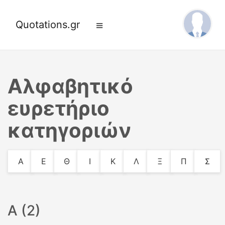
Quotations.gr
Αλφαβητικό
ευρετήριο
κατηγοριών
Α
Ε
Θ
Ι
Κ
Λ
Ξ
Π
Σ
Α (2)