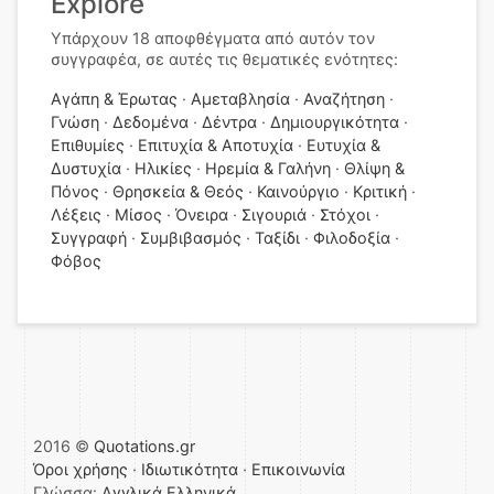
Explore
Υπάρχουν 18 αποφθέγματα από αυτόν τον
συγγραφέα, σε αυτές τις θεματικές ενότητες:
Αγάπη & Έρωτας
Αμεταβλησία
Αναζήτηση
Γνώση
Δεδομένα
Δέντρα
Δημιουργικότητα
Επιθυμίες
Επιτυχία & Αποτυχία
Ευτυχία &
Δυστυχία
Ηλικίες
Ηρεμία & Γαλήνη
Θλίψη &
Πόνος
Θρησκεία & Θεός
Καινούργιο
Κριτική
Λέξεις
Μίσος
Όνειρα
Σιγουριά
Στόχοι
Συγγραφή
Συμβιβασμός
Ταξίδι
Φιλοδοξία
Φόβος
2016 ©
Quotations.gr
Όροι χρήσης
·
Ιδιωτικότητα
·
Επικοινωνία
Γλώσσα:
Αγγλικά
Ελληνικά