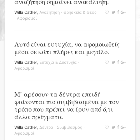
αναζήτηση σημαίνει ανακάλυψη.
Willa Cather
,
Αναζήτηση
·
Θρησκεία & Θεός
·
Αφορισμοί
Αυτό είναι ευτυχία, να αφομοιωθείς
μέσα σε κάτι πλήρες και μεγάλο.
Willa Cather
,
Ευτυχία & Δυστυχία
·
Αφορισμοί
Μ’ αρέσουν τα δέντρα επειδή
φαίνονται πιο συμβιβασμένα με τον
τρόπο που πρέπει να ζουν από ό,τι
άλλα πράγματα.
Willa Cather
,
Δέντρα
·
Συμβιβασμός
·
Αφορισμοί