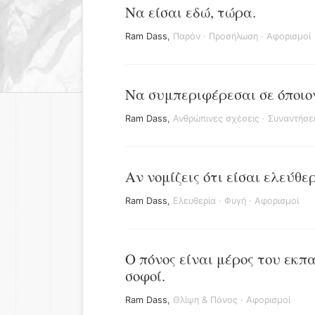
Να είσαι εδώ, τώρα.
Ram Dass
,
Παρόν
·
Προσήλωση
·
Αφορισμοί
Να συμπεριφέρεσαι σε όποιο
Ram Dass
,
Ανθρώπινες σχέσεις
·
Συναντήσε
Αν νομίζεις ότι είσαι ελεύθε
Ram Dass
,
Ελευθερία
·
Φυγή
·
Αφορισμοί
Ο πόνος είναι μέρος του εκπ
σοφοί.
Ram Dass
,
Θλίψη & Πόνος
·
Αφορισμοί