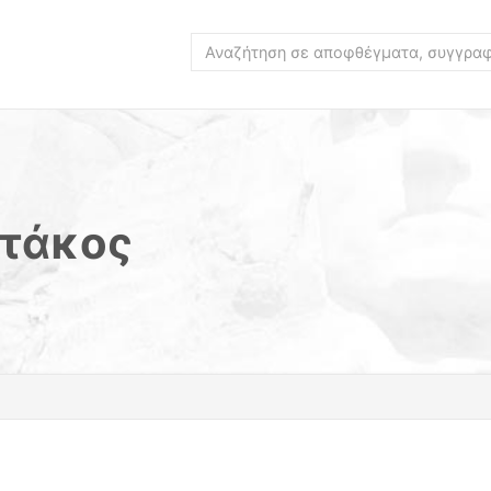
ττάκος