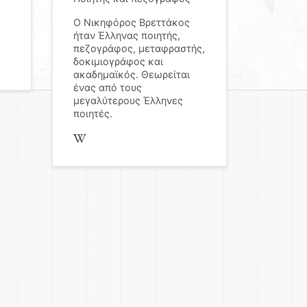
Ο Νικηφόρος Βρεττάκος
ήταν Έλληνας ποιητής,
πεζογράφος, μεταφραστής,
δοκιμιογράφος και
ακαδημαϊκός. Θεωρείται
ένας από τους
μεγαλύτερους Έλληνες
ποιητές.