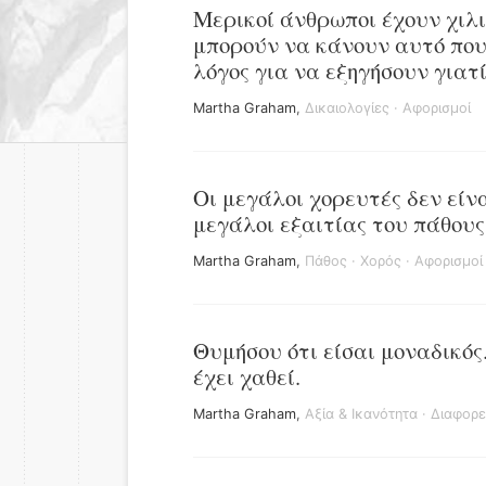
Μερικοί άνθρωποι έχουν χιλι
μπορούν να κάνουν αυτό που 
λόγος για να εξηγήσουν γιατ
Martha Graham
,
Δικαιολογίες
·
Αφορισμοί
Οι μεγάλοι χορευτές δεν είνα
μεγάλοι εξαιτίας του πάθους
Martha Graham
,
Πάθος
·
Χορός
·
Αφορισμοί
Θυμήσου ότι είσαι μοναδικός.
έχει χαθεί.
Martha Graham
,
Αξία & Ικανότητα
·
Διαφορε