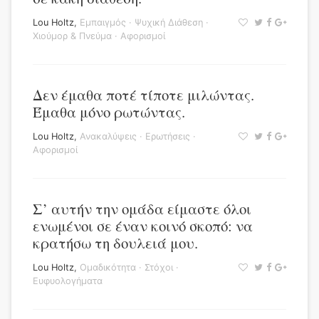
Lou Holtz
,
Εμπαιγμός
·
Ψυχική Διάθεση
·
Χιούμορ & Πνεύμα
·
Αφορισμοί
Δεν έμαθα ποτέ τίποτε μιλώντας.
Έμαθα μόνο ρωτώντας.
Lou Holtz
,
Ανακαλύψεις
·
Ερωτήσεις
·
Αφορισμοί
Σ’ αυτήν την ομάδα είμαστε όλοι
ενωμένοι σε έναν κοινό σκοπό: να
κρατήσω τη δουλειά μου.
Lou Holtz
,
Ομαδικότητα
·
Στόχοι
·
Ευφυολογήματα