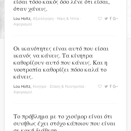
είσαι τόσο κακός όσο λένε ότι είσαι,
όταν χάνεις.
Lou Holtz
,
Αξιολόγηση
·
Νίκη & Ήττα
·
Αφορισμοί
Οι ικανότητες είναι αυτό που είσαι
ικανός να κάνεις. Τα κίνητρα
καθορίζουν αυτό που κάνεις. Και η
νοοτροπία καθορίζει πόσο καλά το
κάνεις.
Lou Holtz
,
Κίνητρα
·
Στάση & Νοοτροπία
·
Αφορισμοί
Το πρόβλημα με το χιούμορ είναι ότι
συνήθως έχει στόχο κάποιον που είναι
σε κακή διάθεση.