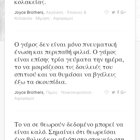
κολακείας.
Joyce Brothers
,
Ακρόαση
·
Έπαινος &
Κολακεία
·
Μίμηση
·
Αφορισμοί
Ο γάμος δεν είναι μόνο πνευματική
ένωση και περιπαθή φιλιά. Ο γάμος
είναι επίσης τρία γεύματα την ημέρα,
το να μοιράζεσαι τις δουλειές του
σπιτιού και να θυμάσαι να βγάλεις
έξω τα σκουπίδια.
Joyce Brothers
,
Γάμος
·
Νοικοκυροσύνη
·
Αφορισμοί
Το να σε θεωρούν δεδομένο μπορεί να
είναι καλό. Σημαίνει ότι θεωρείσαι
ένα βολικό και αξιόπιστο στοιχείο στη