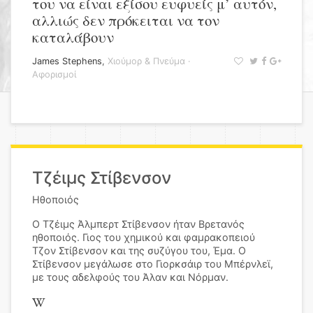
του να είναι εξίσου ευφυείς μ’ αυτόν,
αλλιώς δεν πρόκειται να τον
καταλάβουν
James Stephens
,
Χιούμορ & Πνεύμα
·
Αφορισμοί
Τζέιμς Στίβενσον
Ηθοποιός
Ο Τζέιμς Άλμπερτ Στίβενσον ήταν Βρετανός
ηθοποιός. Γιος του χημικού και φαμρακοπειού
Τζον Στίβενσον και της συζύγου του, Έμα. Ο
Στίβενσον μεγάλωσε στο Γιορκσάιρ του Μπέρνλεϊ,
με τους αδελφούς του Άλαν και Νόρμαν.