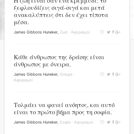
Η ζωή είναι σαν ένα κρεμμύδι: το
ξεφλουδίζεις σιγά-σιγά και μετά
ανακαλύπτεις ότι δεν έχει τίποτα
μέσα.
James Gibbons Huneker
,
Ζωή
·
Αφορισμοί
Κάθε άνθρωπος της δράσης είναι
άνθρωπος με όνειρα.
James Gibbons Huneker
,
Όνειρα
·
Αφορισμοί
Τολμάει να φανεί ανόητος, και αυτό
είναι το πρώτο βήμα προς τη σοφία.
James Gibbons Huneker
,
Σοφία
·
Αφορισμοί