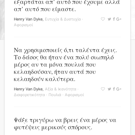
εξαρτάται απ’ αυτό που έχουμε αλλά
απ’ αυτό που είμαστε.
Henry Van Dyke
,
Ευτυχία & Δυστυχία
·
Αφορισμοί
Να χρησιμοποιείς ό,τι ταλέντα έχεις.
Το δάσος θα ήταν ένα πολύ σιωπηλό
μέρος αν τα μόνα πουλιά που
κελαηδούσαν, ήταν αυτά που
κελαηδούν καλύτερα.
Henry Van Dyke
,
Αξία & Ικανότητα
·
Διαφορετικότητα
·
Πουλιά
·
Αφορισμοί
Ψάξε τριγύρω να βρεις ένα μέρος να
φυτέψεις μερικούς σπόρους.