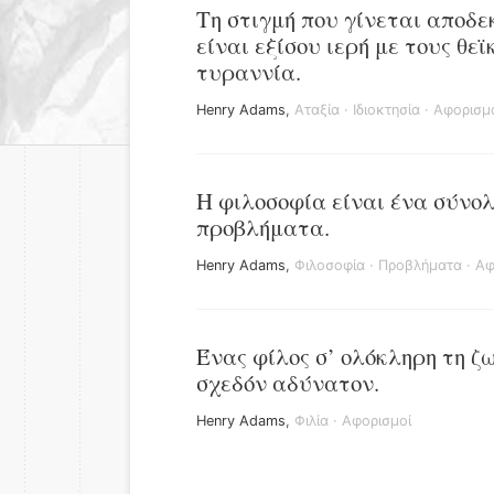
Τη στιγμή που γίνεται αποδεκ
είναι εξίσου ιερή με τους θεϊ
τυραννία.
Henry Adams
,
Αταξία
·
Ιδιοκτησία
·
Αφορισμ
Η φιλοσοφία είναι ένα σύν
προβλήματα.
Henry Adams
,
Φιλοσοφία
·
Προβλήματα
·
Αφ
Ένας φίλος σ’ ολόκληρη τη ζω
σχεδόν αδύνατον.
Henry Adams
,
Φιλία
·
Αφορισμοί