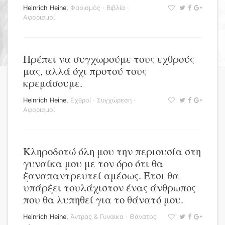
Heinrich Heine
,
Φασισμός
·
Βιβλία
·
Αφορισμοί
Πρέπει να συγχωρούμε τους εχθρούς
μας, αλλά όχι προτού τους
κρεμάσουμε.
Heinrich Heine
,
Εχθροί
·
Συγχώρεση
·
Αφορισμοί
Κληροδοτώ όλη μου την περιουσία στη
γυναίκα μου με τον όρο ότι θα
ξαναπαντρευτεί αμέσως. Έτσι θα
υπάρξει τουλάχιστον ένας άνθρωπος
που θα λυπηθεί για το θάνατό μου.
Heinrich Heine
,
Άντρας & Γυναίκα
·
Θάνατος