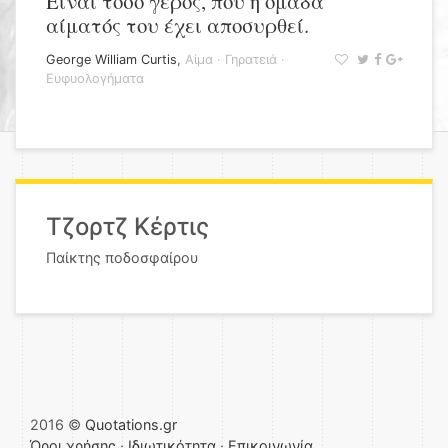
Είναι τόσο γέρος, που η ομάδα
αίματός του έχει αποσυρθεί.
George William Curtis
,
Αίμα
·
Γηρατειά
·
Ευφυολογήματα
Τζορτζ Κέρτις
Παίκτης ποδοσφαίρου
2016 ©
Quotations.gr
Όροι χρήσης
·
Ιδιωτικότητα
·
Επικοινωνία