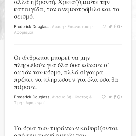
αλλά η βροντή. Χρειαζόμαστε την
καταιγίδα, τον ανεμοστρόβιλο και το
σεισμό.
Frederick Douglass
,
Δράση
·
Επανάσταση
·
Αφορισμοί
Οι άνθρωποι μπορεί να μην
πληρωθούν για όλα όσα κάνουν σ’
αυτόν τον κόσμο, αλλά σίγουρα
πρέπει να πληρώσουν για όλα όσα θα
πάρουν.
Frederick Douglass
,
Ανταμοιβή
·
Κόστος &
Τιμή
·
Αφορισμοί
Τα όρια των τυράννων καθορίζονται
από την ανοχή αυτών που