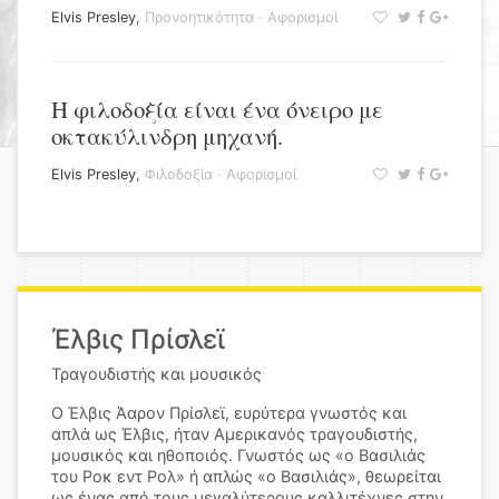
Elvis Presley
,
Προνοητικότητα
·
Αφορισμοί
Η φιλοδοξία είναι ένα όνειρο με
οκτακύλινδρη μηχανή.
Elvis Presley
,
Φιλοδοξία
·
Αφορισμοί
Έλβις Πρίσλεϊ
Τραγουδιστής και μουσικός
Ο Έλβις Άαρον Πρίσλεϊ, ευρύτερα γνωστός και
απλά ως Έλβις, ήταν Αμερικανός τραγουδιστής,
μουσικός και ηθοποιός. Γνωστός ως «ο Βασιλιάς
του Ροκ εντ Ρολ» ή απλώς «ο Βασιλιάς», θεωρείται
ως ένας από τους μεγαλύτερους καλλιτέχνες στην