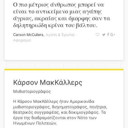
Ο πιο μέτριος άνθρωπος μπορεί να
είναι το αντικείμενο μιας αγάπης
άγριας, ακραίας και όμορφης σαν τα
δηλητηριώδη κρίνα του βάλτου.
Carson McCullers
,
Αγάπη & Έρωτας
·
Αφορισμοί
Κάρσον ΜακΚάλλερς
Μυθιστοριογράφος
Η Κάρσον ΜακΚάλλερς ήταν Αμερικανίδα
μυθιστοριογράφος, διηγηματογράφος, ποιήτρια,
θεατρικός συγγραφέας, και δοκιμιογράφος. Τα
έργα της διαδραματίζονται στον Νότο των
Ηνωμένων Πολιτειών.