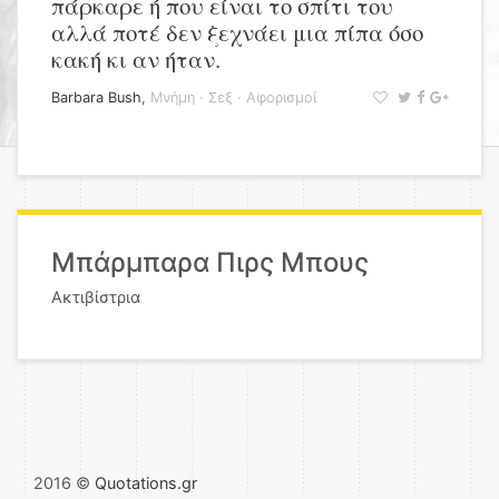
πάρκαρε ή που είναι το σπίτι του
αλλά ποτέ δεν ξεχνάει μια πίπα όσο
κακή κι αν ήταν.
Barbara Bush
,
Μνήμη
·
Σεξ
·
Αφορισμοί
Μπάρμπαρα Πιρς Μπους
Ακτιβίστρια
2016 ©
Quotations.gr